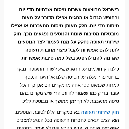
אפשר
בישראל מבוצעות עשרות טיסות אזרחיות מדי יום
לקבל
ובחופש הגדול או החגים אפילו מדובר על מאות
פיצוי
טיסות מדי יום. חלק מאותן טיסות מתעכבות או אפילו
על
מובטלות מסיבות שונות והנוסעים נפגעים מכך. חוק
שירותי תעופה נחקק על מנת לעמוד לצד הנוסעים
טיסה
לתת להם אפשרות לקבל פיצוי מחברת תעופה
שבוטלה
שגרמה להם להיפגע בשל כמה סיבות אפשריות.
בעקבות
תקלה
כולנו רק חולמים על הרגע שנגיע לשדה התעופה, נבקר
טכנית?
בדיוטי פרי ונעלה על הטיסה שלנו אל היעד הנכסף.
למרות שכמעט 100 אחוז מהמקרים הם אכן כך והכל
עובד בדיוק כמו שאמור להיות, הרי שיש מקרים בהם
טיסה מתעכבת לאורך זמן ממושך או מבוטלת קליל.
חוק שירותי תעופה
בא במקרים הללו לטובת הנוסעים.
הוא הציב תנאים לחברות התעופה בכל הנוגע למצבים
אפשריים שונים שייפגעו בנוסע ואם לא יעמדו בתנאים